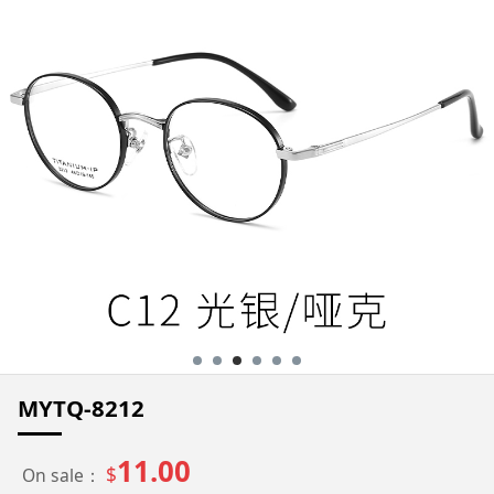
MYTQ-8212
11.00
$
On sale：